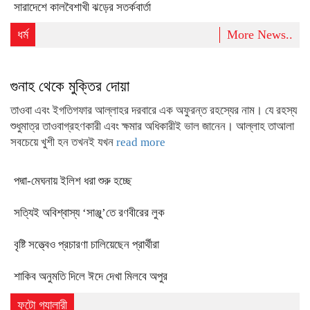
সারাদেশে কালবৈশাখী ঝড়ের সতর্কবার্তা
ধর্ম
More News..
গুনাহ থেকে মুক্তির দোয়া
তাওবা এবং ইগতিগফার আল্লাহর দরবারে এক অফুরন্ত রহস্যের নাম। যে রহস্য
শুধুমাত্র তাওবাগ্রহণকারী এবং ক্ষমার অধিকারীই ভাল জানেন। আল্লাহ তাআলা
সবচেয়ে খুশী হন তখনই যখন
read more
পদ্মা-মেঘনায় ইলিশ ধরা শুরু হচ্ছে
সত্যিই অবিশ্বাস্য ‘সাঞ্জু’তে রণবীরের লুক
বৃষ্টি সত্ত্বেও প্রচারণা চালিয়েছেন প্রার্থীরা
শাকিব অনুমতি দিলে ঈদে দেখা মিলবে অপুর
ফটো গ্যালারী