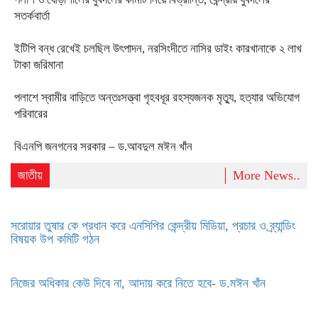
সতর্কবার্তা
ইটিপি বন্ধ রেখেই চলছিল উৎপাদন, নরসিংদীতে নাসির ডাইং কারখানাকে ২ লাখ
টাকা জরিমানা
পলাশে স্বামীর বাড়িতে অন্তঃসত্ত্বা গৃহবধূর রহস্যজনক মৃত্যু, হত্যার অভিযোগ
পরিবারের
বিএনপি জনগনের সরকার – ড.আবদুল মঈন খাঁন
জাতীয়
More News..
সরোয়ার তুষার কে প্রধান করে এনসিপির কেন্দ্রীয় মিডিয়া, প্রচার ও ব্র্যান্ডিং
বিষয়ক উপ কমিটি গঠন
নিজের অধিকার কেউ দিবে না, আদায় করে নিতে হবে- ড.মঈন খাঁন