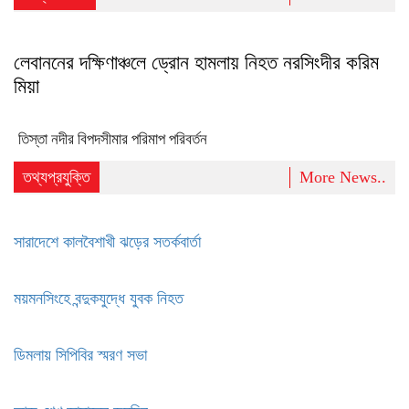
লেবাননের দক্ষিণাঞ্চলে ড্রোন হামলায় নিহত নরসিংদীর করিম
মিয়া
তিস্তা নদীর বিপদসীমার পরিমাপ পরিবর্তন
তথ্যপ্রযুক্তি
More News..
সারাদেশে কালবৈশাখী ঝড়ের সতর্কবার্তা
ময়মনসিংহে বন্দুকযুদ্ধে যুবক নিহত
ডিমলায় সিপিবির স্মরণ সভা