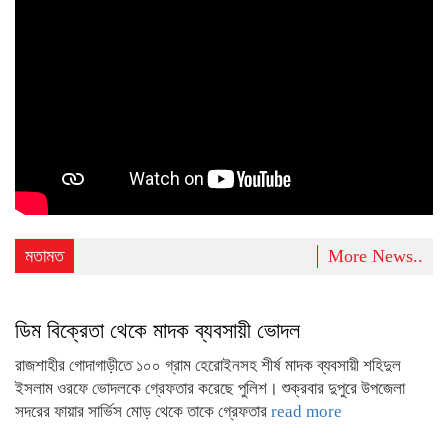
মতামত
More News..
ডিম বিক্রেতা থেকে মাদক ব্যবসায়ী ভোদল
রাজশাহীর গোদাগাড়ীতে ১০০ গ্রাম হেরোইনসহ শীর্ষ মাদক ব্যবসায়ী শহিদুল
ইসলাম ওরফে ভোদলকে গ্রেফতার করেছে পুলিশ। শুক্রবার দুপুরে উপজেলা
সদরের ফায়ার সার্ভিস মোড় থেকে তাকে গ্রেফতার
read more