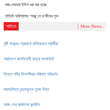
পদ্মা-মেঘনায় ইলিশ ধরা শুরু হচ্ছে
সত্যিই অবিশ্বাস্য ‘সাঞ্জু’তে রণবীরের লুক
সাহিত্য
More News..
বৃষ্টি সত্ত্বেও প্রচারণা চালিয়েছেন প্রার্থীরা
সারাদেশে কালবৈশাখী ঝড়ের সতর্কবার্তা
তিস্তা নদীর বিপদসীমার পরিমাপ পরিবর্তন
ময়মনসিংহে বন্দুকযুদ্ধে যুবক নিহত
আজ শেখ জামালের জন্মদিন