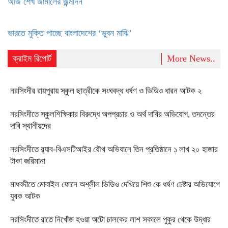
আজ শেখ জামালের জন্মদিন
ভারতে মুক্তি পাচ্ছে বাংলাদেশের ‘ভুবন মাঝি’
ক্রাইম রিপোর্ট
More News..
নরসিংদীর রায়পুরায় স্কুল ছাত্রীকে সংঘবদ্ধ ধর্ষণ ও ভিডিও ধারন আটক ২
নরসিংদীতে স্কুলশিক্ষিকার বিরুদ্ধে অপপ্রচার ও অর্থ দাবির অভিযোগ, তদন্তের
দাবি স্থানীয়দের
নরসিংদীতে র‍্যাব-বিএসটিআইর যৌথ অভিযানে তিন প্রতিষ্ঠানে ১ লাখ ২০ হাজার
টাকা জরিমানা
মাধবদীতে মোবাইল ফোনে অশ্লীল ভিডিও দেখিয়ে শিশু কে ধর্ষণ চেষ্টার অভিযোগে
যুবক আটক
নরসিংদীতে রাতে নিখোঁজ হওয়া অটো চালকের লাশ সকালে পুকুর থেকে উদ্ধার