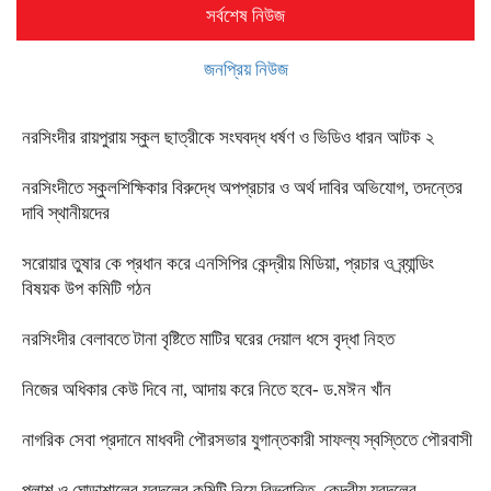
সর্বশেষ নিউজ
জনপ্রিয় নিউজ
নরসিংদীর রায়পুরায় স্কুল ছাত্রীকে সংঘবদ্ধ ধর্ষণ ও ভিডিও ধারন আটক ২
নরসিংদীতে স্কুলশিক্ষিকার বিরুদ্ধে অপপ্রচার ও অর্থ দাবির অভিযোগ, তদন্তের
দাবি স্থানীয়দের
সরোয়ার তুষার কে প্রধান করে এনসিপির কেন্দ্রীয় মিডিয়া, প্রচার ও ব্র্যান্ডিং
বিষয়ক উপ কমিটি গঠন
নরসিংদীর বেলাবতে টানা বৃষ্টিতে মাটির ঘরের দেয়াল ধসে বৃদ্ধা নিহত
নিজের অধিকার কেউ দিবে না, আদায় করে নিতে হবে- ড.মঈন খাঁন
নাগরিক সেবা প্রদানে মাধবদী পৌরসভার যুগান্তকারী সাফল্য স্বস্তিতে পৌরবাসী
পলাশ ও ঘোড়াশালের যুবদলের কমিটি নিয়ে বিভ্রান্তি, কেন্দ্রীয় যুবদলের