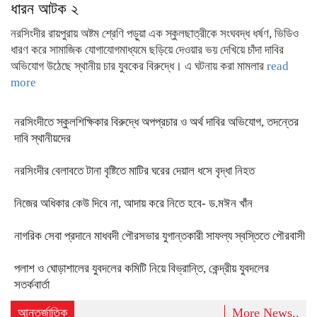
ধারন আটক ২
নরসিংদীর রায়পুরায় অষ্টম শ্রেণি পড়ুয়া এক স্কুলছাত্রীকে সংঘবদ্ধ ধর্ষণ, ভিডিও
ধারণ করে সামাজিক যোগাযোগমাধ্যমে ছড়িয়ে দেওয়ার ভয় দেখিয়ে চাঁদা দাবির
অভিযোগ উঠেছে স্থানীয় চার যুবকের বিরুদ্ধে। এ ঘটনায় করা মামলার
read
more
নরসিংদীতে স্কুলশিক্ষিকার বিরুদ্ধে অপপ্রচার ও অর্থ দাবির অভিযোগ, তদন্তের
দাবি স্থানীয়দের
নরসিংদীর বেলাবতে টানা বৃষ্টিতে মাটির ঘরের দেয়াল ধসে বৃদ্ধা নিহত
নিজের অধিকার কেউ দিবে না, আদায় করে নিতে হবে- ড.মঈন খাঁন
নাগরিক সেবা প্রদানে মাধবদী পৌরসভার যুগান্তকারী সাফল্য স্বস্তিতে পৌরবাসী
পলাশ ও ঘোড়াশালের যুবদলের কমিটি নিয়ে বিভ্রান্তি, কেন্দ্রীয় যুবদলের
সতর্কবার্তা
আন্তর্জাতিক
More News..