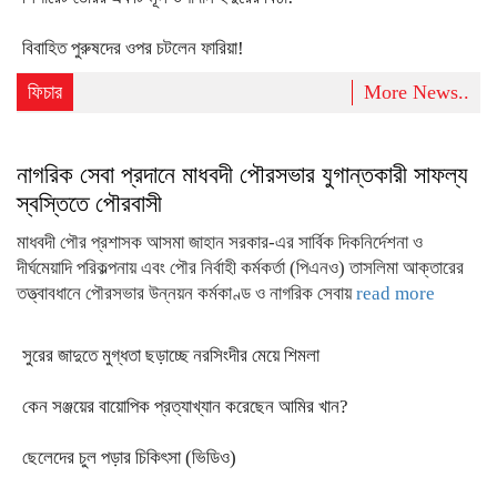
বিবাহিত পুরুষদের ওপর চটলেন ফারিয়া!
ফিচার
More News..
নাগরিক সেবা প্রদানে মাধবদী পৌরসভার যুগান্তকারী সাফল্য
স্বস্তিতে পৌরবাসী
মাধবদী পৌর প্রশাসক আসমা জাহান সরকার-এর সার্বিক দিকনির্দেশনা ও
দীর্ঘমেয়াদি পরিকল্পনায় এবং পৌর নির্বাহী কর্মকর্তা (পিএনও) তাসলিমা আক্তারের
তত্ত্বাবধানে পৌরসভার উন্নয়ন কর্মকাণ্ড ও নাগরিক সেবায়
read more
সুরের জাদুতে মুগ্ধতা ছড়াচ্ছে নরসিংদীর মেয়ে শিমলা
কেন সঞ্জয়ের বায়োপিক প্রত্যাখ্যান করেছেন আমির খান?
ছেলেদের চুল পড়ার চিকিৎসা (ভিডিও)