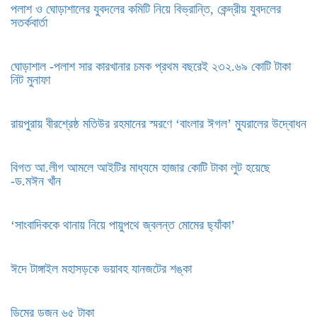
পলাশ ও ঘোড়াশালের যুবদলের কমিটি নিয়ে বিভ্রান্তি, কেন্দ্রীয় যুবদলের
সতর্কবার্তা
ঘোড়াশাল -পলাশ সার কারখানার চমক প্রথম বছরেই ২৩২.৬৯ কোটি টাকা
নিট মুনাফা
রায়পুরায় বীরশ্রেষ্ঠ মতিউর রহমানের স্মরণে ‘বাংলার ঈগল’ ম্যুরালের উদ্বোধন
বিগত আ.লীগ আমলে আইটির মাধ্যমে হাজার কোটি টাকা লুট হয়েছে
-ড.মঈন খাঁন
‘সাংবাদিককে থানায় নিয়ে পায়ুপথে জ্বলন্ত মোমের ছ্যাঁকা’
ঈদে টাঙ্গাইল মহাসড়কে ভয়াবহ যানজটের শঙ্কা
ডিমের ডজন ৬৫ টাকা