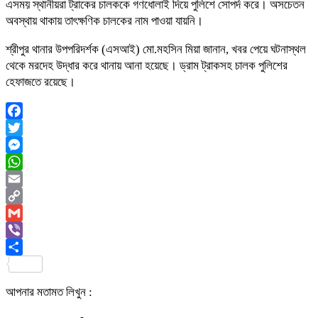
এসময় স্থানীয়রা ট্রাকের চালককে গণধোলাই দিয়ে পুলিশে সোপর্দ করে। অসচেতন
অবস্থায় থাকায় তাৎক্ষণিক চালকের নাম পাওয়া যায়নি।
শ্রীপুর থানার উপপরিদর্শক (এসআই) মো.মহসিন মিয়া জানান, খবর পেয়ে ঘটনাস্থল
থেকে মরদেহ উদ্ধার করে থানায় আনা হয়েছে। ড্রাম ট্রাকসহ চালক পুলিশের
হেফাজতে রয়েছে।
Facebook
Twitter
Messenger
WhatsApp
Email
Copy
Link
Gmail
Viber
Share
আপনার মতামত লিখুন :