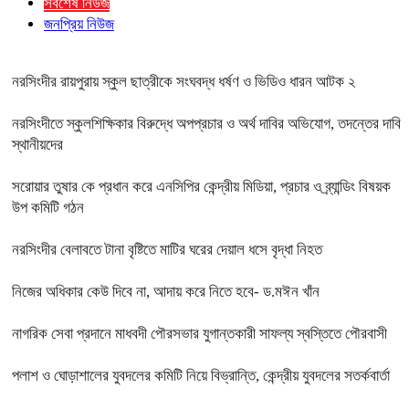
সর্বশেষ নিউজ
জনপ্রিয় নিউজ
নরসিংদীর রায়পুরায় স্কুল ছাত্রীকে সংঘবদ্ধ ধর্ষণ ও ভিডিও ধারন আটক ২
নরসিংদীতে স্কুলশিক্ষিকার বিরুদ্ধে অপপ্রচার ও অর্থ দাবির অভিযোগ, তদন্তের দাবি
স্থানীয়দের
সরোয়ার তুষার কে প্রধান করে এনসিপির কেন্দ্রীয় মিডিয়া, প্রচার ও ব্র্যান্ডিং বিষয়ক
উপ কমিটি গঠন
নরসিংদীর বেলাবতে টানা বৃষ্টিতে মাটির ঘরের দেয়াল ধসে বৃদ্ধা নিহত
নিজের অধিকার কেউ দিবে না, আদায় করে নিতে হবে- ড.মঈন খাঁন
নাগরিক সেবা প্রদানে মাধবদী পৌরসভার যুগান্তকারী সাফল্য স্বস্তিতে পৌরবাসী
পলাশ ও ঘোড়াশালের যুবদলের কমিটি নিয়ে বিভ্রান্তি, কেন্দ্রীয় যুবদলের সতর্কবার্তা