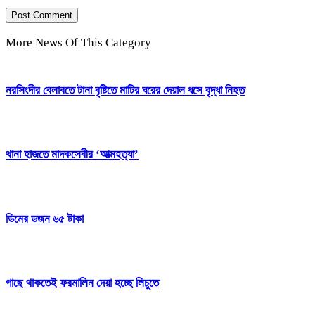
More News Of This Category
নরসিংদীর বেলাবতে টানা বৃষ্টিতে মাটির ঘরের দেয়াল ধসে বৃদ্ধা নিহত
থানা হাজতে মাদকসেবীর ‘আত্মহত্যা’
ডিমের ডজন ৬৫ টাকা
গাছে থাকতেই ফরমালিন দেয়া হচ্ছে লিচুতে