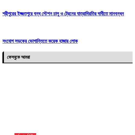
শ্রীপুরের ইজ্জতপুরে বন্ধ স্টেশন চালু ও ট্রেনের যাত্রাবিরতির দাবীতে মানবন্ধন
সংযোগ সড়কের ভোগান্তিতে কয়েক হাজার লোক
ফেসবুকে আমরা