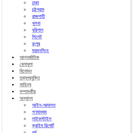
ঢাকা
চট্টগ্রাম
রাজশাহী
খুলনা
বরিশাল
সিলেট
রংপুর
ময়মনসিংহ
আন্তর্জাতিক
খেলাধুলা
বিনোদন
তথ্যপ্রযুক্তি
সাহিত্য
সম্পাদকীয়
অন্যান্য
আইন-আদালত
গণমাধ্যম
লাইফস্টাইল
ক্রাইম রিপোর্ট
ধর্ম