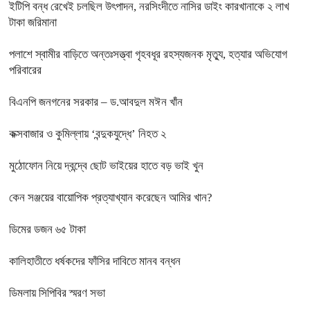
ইটিপি বন্ধ রেখেই চলছিল উৎপাদন, নরসিংদীতে নাসির ডাইং কারখানাকে ২ লাখ
টাকা জরিমানা
পলাশে স্বামীর বাড়িতে অন্তঃসত্ত্বা গৃহবধূর রহস্যজনক মৃত্যু, হত্যার অভিযোগ
পরিবারের
বিএনপি জনগনের সরকার – ড.আবদুল মঈন খাঁন
কক্সবাজার ও কুমিল্লায় ‘বন্দুকযুদ্ধে’ নিহত ২
মুঠোফোন নিয়ে দ্বন্দ্বে ছোট ভাইয়ের হাতে বড় ভাই খুন
কেন সঞ্জয়ের বায়োপিক প্রত্যাখ্যান করেছেন আমির খান?
ডিমের ডজন ৬৫ টাকা
কালিহাতীতে ধর্ষকদের ফাঁসির দাবিতে মানব বন্ধন
ডিমলায় সিপিবির স্মরণ সভা