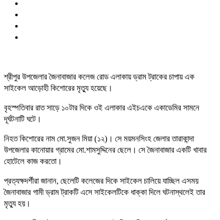
শ্রীপুর উপজেলার জৈনাবাজার কলেজ রোড এলাকায় ড্রাম ট্রাকের চাপায় এক
সাইকেল আড়োহী কিশোরের মৃত্যু হয়েছে।
বৃহস্পতিবার রাত সাড়ে ১০টার দিকে ওই এলাকার এইচএকে একাডেমির সামনে
দূর্ঘটনাটি ঘটে।
নিহত কিশোরের নাম মো.সুজন মিয়া (১২)। সে ময়মনসিংহ জেলার তারাকান্দা
উপজেলার কানোয়ার গ্রামের মো.শামসুদ্দিনের ছেলে। সে জৈনাবাজার একটি খাবার
হোটেলে কাজ করতো।
প্রত্যক্ষদর্শীরা জানান, ছেলেটি কলেজের দিকে সাইকেল চালিয়ে যাচ্ছিল এসময়
জৈনাবাজার গামী ড্রাম ট্রাকটি এসে সাইকেলটিকে ধাক্কা দিলে ঘটনাস্থলেই তার
মৃত্যু হয়।