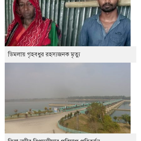
ডিমলায় গৃহবধুর রহস্যজনক মৃত্যু