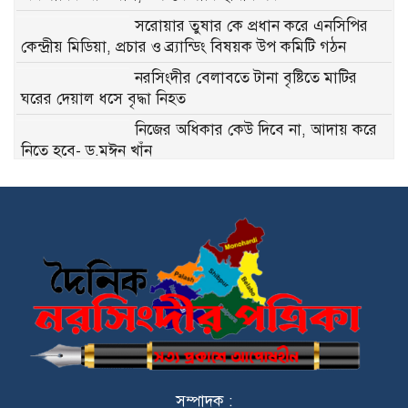
সরোয়ার তুষার কে প্রধান করে এনসিপির
কেন্দ্রীয় মিডিয়া, প্রচার ও ব্র্যান্ডিং বিষয়ক উপ কমিটি গঠন
নরসিংদীর বেলাবতে টানা বৃষ্টিতে মাটির
ঘরের দেয়াল ধসে বৃদ্ধা নিহত
নিজের অধিকার কেউ দিবে না, আদায় করে
নিতে হবে- ড.মঈন খাঁন
নাগরিক সেবা প্রদানে মাধবদী পৌরসভার
যুগান্তকারী সাফল্য স্বস্তিতে পৌরবাসী
পলাশ ও ঘোড়াশালের যুবদলের কমিটি নিয়ে
বিভ্রান্তি, কেন্দ্রীয় যুবদলের সতর্কবার্তা
ইটিপি বন্ধ রেখেই চলছিল উৎপাদন,
নরসিংদীতে নাসির ডাইং কারখানাকে ২ লাখ
টাকা জরিমানা
সম্পাদক :
পলাশে স্বামীর বাড়িতে অন্তঃসত্ত্বা গৃহবধূর