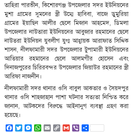
তাহিরা পারভীন, কিশোরগঞ্জ উপজেলার সদর ইউনিয়নের
মুশা গ্রামের সুমনের স্ত্রী উম্মে হাবিবা, বাজে ডুমুরিয়া
গ্রামের ইয়াছিন আলীর ছেলে মিজান আহমেদ, ডিমলা
উপজেলার নাউতারা ইউনিয়নের আবুজার রহমানের ছেলে
নাউতরা ইউনিয়ন যুবলীগ যুগ্ম আহ্বায়ক আরাফাত সিদ্দিক
শাসন, নীলফামারী সদর উপজেলার টুপামারী ইউনিয়নের
আতিয়ার রহমানের ছেলে আলমগীর হোসেন এবং
দিনাজপুরের চিরিরবন্দর উপজেলার জিয়াউর রহমানের স্ত্রী
আরিফা নাজনীন।
নীলফামারী সদর থানার ওসি বাবুল আকতার ও সৈয়দপুর
থানার ওসি শাহজাহান পাশা ঘটনার সত্যতা নিশ্চিত করে
জানান, আটকদের বিরুদ্ধে আইনানুগ ব্যবস্থা গ্রহণ করা
হয়েছে।
Facebook
Twitter
Messenger
WhatsApp
Email
Copy
Gmail
Viber
Share