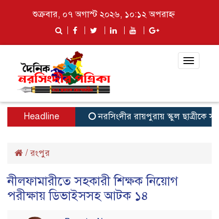
শুক্রবার, ০৭ অগাস্ট ২০২৬, ১০:১২ অপরাহ্ন
Toggle
navigat
Headline
নরসিংদীর রায়পুরায় স্কুল ছাত্রীকে সংঘব
/
রংপুর
নীলফামারীতে সহকারী শিক্ষক নিয়োগ
পরীক্ষায় ডিভাইসসহ আটক ১৪