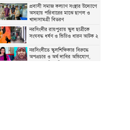
প্রবাসী সমাজ কল্যাণ সংস্থার উদ্যোগে
অসহায় পরিবারের মাঝে ছাগল ও
খাদ্যসামগ্রী বিতরণ
নরসিংদীর রায়পুরায় স্কুল ছাত্রীকে
সংঘবদ্ধ ধর্ষণ ও ভিডিও ধারন আটক ২
নরসিংদীতে স্কুলশিক্ষিকার বিরুদ্ধে
অপপ্রচার ও অর্থ দাবির অভিযোগ,
তদন্তের দাবি স্থানীয়দের
সরোয়ার তুষার কে প্রধান করে
এনসিপির কেন্দ্রীয় মিডিয়া, প্রচার ও
ব্র্যান্ডিং বিষয়ক উপ কমিটি গঠন
নরসিংদীর বেলাবতে টানা বৃষ্টিতে
মাটির ঘরের দেয়াল ধসে বৃদ্ধা নিহত
নিজের অধিকার কেউ দিবে না, আদায়
করে নিতে হবে- ড.মঈন খাঁন