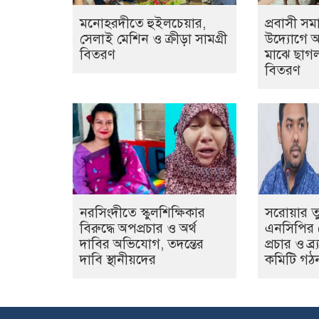
মনোহরদীতে হুইলচেয়ার,
প্রবাসী সম
সেলাই মেশিন ও ক্রীড়া সামগ্রী
উদ্যোগে অ
বিতরণ
মাঝে ছাগল 
বিতরণ
নরসিংদীতে স্কুলশিক্ষিকার
সরোয়ার তু
বিরুদ্ধে অপপ্রচার ও অর্থ
এনসিপির কে
দাবির অভিযোগ, তদন্তের
প্রচার ও ব্
দাবি স্থানীয়দের
কমিটি গঠ