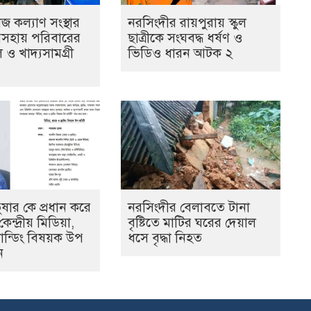
াজ কল্যাণ সংস্থার
নরসিংদীর রায়পুরায় স্কুল
সহায় পরিবারের
ছাত্রীকে সংঘবদ্ধ ধর্ষণ ও
ও খাদ্যসামগ্রী
ভিডিও ধারন আটক ২
ষার কে প্রধান করে
নরসিংদীর বেলাবতে টানা
ন্দ্রীয় মিডিয়া,
বৃষ্টিতে মাটির ঘরের দেয়াল
র্যান্ডিং বিষয়ক উপ
ধসে বৃদ্ধা নিহত
ন