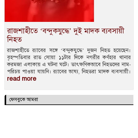
রাজশাহীতে ‘বন্দুকযুদ্ধে’ দুই মাদক ব্যবসায়ী
নিহত
রাজশাহীতে র‍্যাবের সঙ্গে ‘বন্দুকযুদ্ধে’ দুজন নিহত হয়েছেন।
বৃহস্পতিবার রাত সোয়া ১১টার দিকে নগরীর কর্ণহার থানার
করমজা এলাকায় এ ঘটনা ঘটে। তাৎক্ষণিকভাবে নিহতদের নাম-
পরিচয় পাওয়া যায়নি। র‍্যাবের ভাষ্য, নিহতরা মাদক ব্যবসায়ী।
read more
ফেসবুকে আমরা