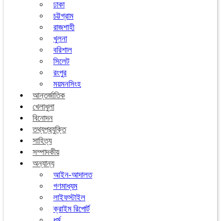
ঢাকা
চট্টগ্রাম
রাজশাহী
খুলনা
বরিশাল
সিলেট
রংপুর
ময়মনসিংহ
আন্তর্জাতিক
খেলাধুলা
বিনোদন
তথ্যপ্রযুক্তি
সাহিত্য
সম্পাদকীয়
অন্যান্য
আইন-আদালত
গণমাধ্যম
লাইফস্টাইল
ক্রাইম রিপোর্ট
ধর্ম