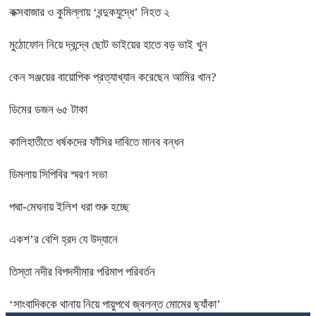
কক্সবাজার ও কুমিল্লায় ‘বন্দুকযুদ্ধে’ নিহত ২
মুঠোফোন নিয়ে দ্বন্দ্বে ছোট ভাইয়ের হাতে বড় ভাই খুন
কেন সঞ্জয়ের বায়োপিক প্রত্যাখ্যান করেছেন আমির খান?
ডিমের ডজন ৬৫ টাকা
কালিহাতীতে ধর্ষকদের ফাঁসির দাবিতে মানব বন্ধন
ডিমলায় সিপিবির স্মরণ সভা
পদ্মা-মেঘনায় ইলিশ ধরা শুরু হচ্ছে
একশ’র বেশি হ্রদ যে উদ্যানে
তিস্তা নদীর বিপদসীমার পরিমাপ পরিবর্তন
‘সাংবাদিককে থানায় নিয়ে পায়ুপথে জ্বলন্ত মোমের ছ্যাঁকা’