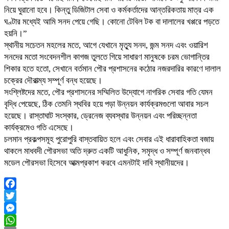
নিয়ে ঘুরানো হবে। কিন্তু ডিজিটাল সেবা ও কর্মকর্তাদের আন্তরিকতায় মাত্র এক
ঘণ্টার মধ্যেই আমি সনদ পেয়ে গেছি। কোনো টেবিল টক বা দালালের খপ্পরে পড়তে
হয়নি।”
স্থানীয় সচেতন মহলের মতে, আগে যেখানে মৃত্যু সনদ, জন্ম সনদ এবং ওয়ারিশ
সনদের মতো সংবেদনশীল কাগজ তুলতে গিয়ে সাধারণ মানুষকে চরম ভোগান্তির
শিকার হতে হতো, সেখানে বর্তমান পৌর প্রশাসনের কঠোর নজরদারির কারণে দালাল
চক্রের দৌরাত্ম্য সম্পূর্ণ বন্ধ হয়েছে।
সংশ্লিষ্টদের মতে, পৌর প্রশাসনের সম্মিলিত উদ্যোগে নাগরিক সেবার গতি যেমন
বৃদ্ধি পেয়েছে, ঠিক তেমনি স্থবির হয়ে পড়া উন্নয়ন কার্যক্রমগুলো আবার সচল
হয়েছে। রাস্তাঘাট সংস্কার, ড্রেনেজ ব্যবস্থার উন্নয়ন এবং পরিচ্ছন্নতা
কার্যক্রমেও গতি এসেছে।
চলমান প্রকল্পসমূহ পুরোপুরি বাস্তবায়িত হলে এবং সেবার এই ধারাবাহিকতা বজায়
থাকলে মাধবদী পৌরসভা অতি দ্রুত একটি আধুনিক, সমৃদ্ধ ও সম্পূর্ণ জনবান্ধব
মডেল পৌরসভা হিসেবে আত্মপ্রকাশ করবে এমনটাই দাবি স্থানীয়দের।
Facebook
Twitter
Messenger