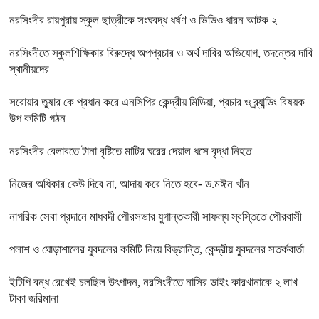
নরসিংদীর রায়পুরায় স্কুল ছাত্রীকে সংঘবদ্ধ ধর্ষণ ও ভিডিও ধারন আটক ২
নরসিংদীতে স্কুলশিক্ষিকার বিরুদ্ধে অপপ্রচার ও অর্থ দাবির অভিযোগ, তদন্তের দাবি
স্থানীয়দের
সরোয়ার তুষার কে প্রধান করে এনসিপির কেন্দ্রীয় মিডিয়া, প্রচার ও ব্র্যান্ডিং বিষয়ক
উপ কমিটি গঠন
নরসিংদীর বেলাবতে টানা বৃষ্টিতে মাটির ঘরের দেয়াল ধসে বৃদ্ধা নিহত
নিজের অধিকার কেউ দিবে না, আদায় করে নিতে হবে- ড.মঈন খাঁন
নাগরিক সেবা প্রদানে মাধবদী পৌরসভার যুগান্তকারী সাফল্য স্বস্তিতে পৌরবাসী
পলাশ ও ঘোড়াশালের যুবদলের কমিটি নিয়ে বিভ্রান্তি, কেন্দ্রীয় যুবদলের সতর্কবার্তা
ইটিপি বন্ধ রেখেই চলছিল উৎপাদন, নরসিংদীতে নাসির ডাইং কারখানাকে ২ লাখ
টাকা জরিমানা