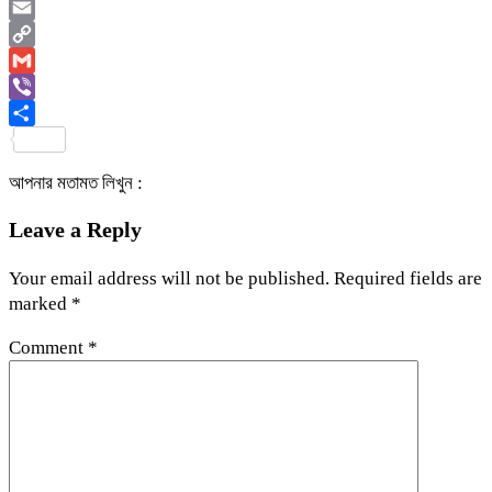
WhatsApp
Email
Copy
Link
Gmail
Viber
Share
আপনার মতামত লিখুন :
Leave a Reply
Your email address will not be published.
Required fields are
marked
*
Comment
*