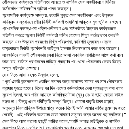
পৌরসভার কার্যক্রমে গতিশীলতা আনতে ও নাগরিক সেবা সহজীকরণে সিনিয়র
কর্মকর্তাগণ দায়িত্বশীল ভূমিকা পালন করছেন।
প্রশাসনিক কার্যক্রমে সমন্বয়, হয়রানি মুক্ত সেবা সহজীকরণ এবং উন্নয়ন
কার্যক্রম বাস্তবায়নে পৌর নির্বাহী কর্মকর্তা তাসলিমা আক্তার মূল ভূমিকা রাখছেন।
প্রশাসনিক ব্যবস্থাপনা শক্তিশালীকরণ এবং মাঠপর্যায়ের উন্নয়ন কার্যক্রমকে
গতিশীল করতে প্রধান নির্বাহী কর্মকর্তা খালিদ হোসেন শিমুল কঠোরভাবে তদারকি
করছেন এবং উন্নয়ন প্রকল্পের নিখুঁত পরিকল্পনা, কারিগরি মূল্যায়ন ও দ্রুত
বাস্তবায়নে নির্বাহী প্রকৌশলী তারিকুল ইসলাম নিরলসভাবে কাজ করে যাচ্ছেন।
সরেজমিনে মাধবদী পৌরসভায় সেবা নিতে আসা একাধিক নাগরিকের সাথে কথা বলে
জানা যায়, বর্তমান প্রশাসনের দায়িত্ব গ্রহণের পর থেকে পৌরসভার সেবার চিত্রে
আমূল পরিবর্তন এসেছে।
সেবা নিতে আসা রহমত উল্লাহ বলেন,
“পূর্বে একটি জন্মসনদ বা ওয়ারিশ সনদের জন্য আমাদের মাসের পর মাস পৌরসভার
বারান্দায় ঘুরতে হতো। দিনের পর দিন এসেও কর্মকর্তাদের দেখা স্বাচ্ছন্দ্যে কথা বলার
সুযোগ ছিলনা, আর পর্দার আড়ালে অতিরিক্ত টাকা (ঘুষ) দেওয়া ছাড়া কোনো ফাইল
নড়ত না। কিন্তু এখন পরিস্থিতি সম্পূর্ণ ভিন্ন। কোনো বাড়তি টাকা ছাড়াই,
অত্যন্ত নিয়মতান্ত্রিক উপায়ে মাত্র কয়েক দিনেই আমি আমার নাতির জন্মসনদ হাতে
পেয়েছি। এই পরিবর্তন আমাদের মতো সাধারণ মানুষের জন্য অনেক বড় স্বস্তির।”
সেবা নিতে আসা কলেজ ছাত্রী ফারিহা বলেন,”আমি আমার চারিত্রিক ও নাগরিক
সনদপত্র নিতে এসেছিলাম। ভেবেছিলাম আগের মতো আজকেও শুধু আবেদন জমা