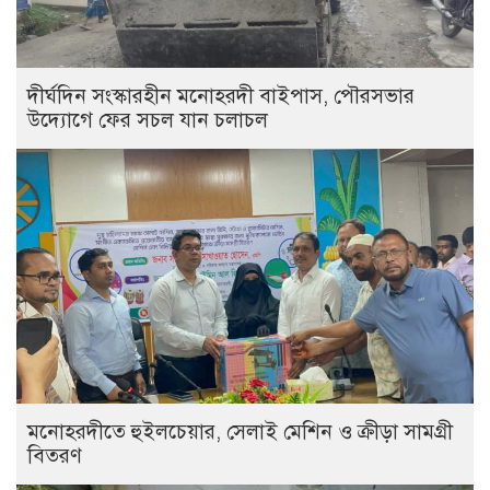
দীর্ঘদিন সংস্কারহীন মনোহরদী বাইপাস, পৌরসভার
উদ্যোগে ফের সচল যান চলাচল
মনোহরদীতে হুইলচেয়ার, সেলাই মেশিন ও ক্রীড়া সামগ্রী
বিতরণ