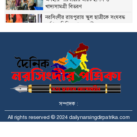
খাদ্যসামগ্রী বিতরণ
নরসিংদীর রায়পুরায় স্কুল ছাত্রীকে সংঘবদ্ধ
ধর্ষণ ও ভিডিও ধারন আটক ২
নরসিংদীতে স্কুলশিক্ষিকার বিরুদ্ধে অপপ্রচার ও
অর্থ দাবির অভিযোগ, তদন্তের দাবি স্থানীয়দের
সরোয়ার তুষার কে প্রধান করে এনসিপির
কেন্দ্রীয় মিডিয়া, প্রচার ও ব্র্যান্ডিং বিষয়ক উপ
কমিটি গঠন
নরসিংদীর বেলাবতে টানা বৃষ্টিতে মাটির
ঘরের দেয়াল ধসে বৃদ্ধা নিহত
সম্পাদক :
নিজের অধিকার কেউ দিবে না, আদায় করে
All rights reserved © 2024 dailynarsingdirpatrika.com
নিতে হবে- ড.মঈন খাঁন