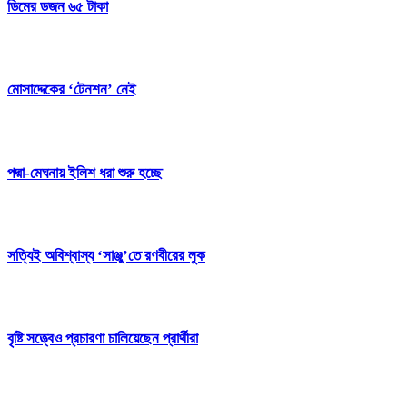
ডিমের ডজন ৬৫ টাকা
মোসাদ্দেকের ‘টেনশন’ নেই
পদ্মা-মেঘনায় ইলিশ ধরা শুরু হচ্ছে
সত্যিই অবিশ্বাস্য ‘সাঞ্জু’তে রণবীরের লুক
বৃষ্টি সত্ত্বেও প্রচারণা চালিয়েছেন প্রার্থীরা