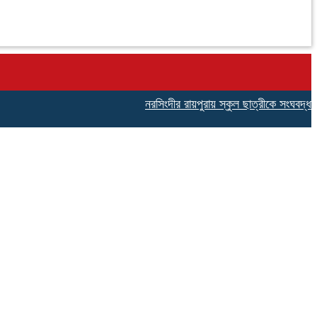
নরসিংদীর রায়পুরায় স্কুল ছাত্রীকে সংঘবদ্ধ ধর্ষ