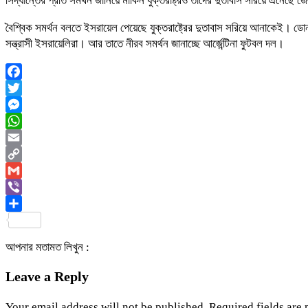
সিদ্ধান্তের প্রতি সমর্থন জানিয়ে মার্কিন যুক্তরাষ্ট্রও তাদের দুতাবাস সরিয়ে এনেছে 
বৈশ্বিক সমর্থন বলতে ইসরায়েল পেয়েছে যুক্তরাষ্ট্রের দুতাবাস সরিয়ে আনাকেই। ডোনা
সন্ত্রাসী ইসরায়েলিরা। আর তাতে নীরব সমর্থন জানাচ্ছে আর্জেন্টিনা ফুটবল দল।
Facebook
Twitter
Messenger
WhatsApp
Email
Copy
Link
Gmail
Viber
Share
আপনার মতামত লিখুন :
Leave a Reply
Your email address will not be published.
Required fields are