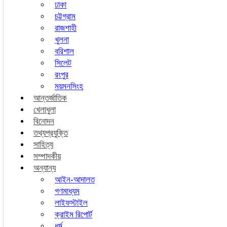
ঢাকা
চট্টগ্রাম
রাজশাহী
খুলনা
বরিশাল
সিলেট
রংপুর
ময়মনসিংহ
আন্তর্জাতিক
খেলাধুলা
বিনোদন
তথ্যপ্রযুক্তি
সাহিত্য
সম্পাদকীয়
অন্যান্য
আইন-আদালত
গণমাধ্যম
লাইফস্টাইল
ক্রাইম রিপোর্ট
ধর্ম