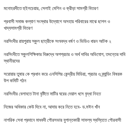
মনোহরদীতে হুইলচেয়ার, সেলাই মেশিন ও ক্রীড়া সামগ্রী বিতরণ
প্রবাসী সমাজ কল্যাণ সংস্থার উদ্যোগে অসহায় পরিবারের মাঝে ছাগল ও
খাদ্যসামগ্রী বিতরণ
নরসিংদীর রায়পুরায় স্কুল ছাত্রীকে সংঘবদ্ধ ধর্ষণ ও ভিডিও ধারন আটক ২
নরসিংদীতে স্কুলশিক্ষিকার বিরুদ্ধে অপপ্রচার ও অর্থ দাবির অভিযোগ, তদন্তের দাবি
স্থানীয়দের
সরোয়ার তুষার কে প্রধান করে এনসিপির কেন্দ্রীয় মিডিয়া, প্রচার ও ব্র্যান্ডিং বিষয়ক
উপ কমিটি গঠন
নরসিংদীর বেলাবতে টানা বৃষ্টিতে মাটির ঘরের দেয়াল ধসে বৃদ্ধা নিহত
নিজের অধিকার কেউ দিবে না, আদায় করে নিতে হবে- ড.মঈন খাঁন
নাগরিক সেবা প্রদানে মাধবদী পৌরসভার যুগান্তকারী সাফল্য স্বস্তিতে পৌরবাসী