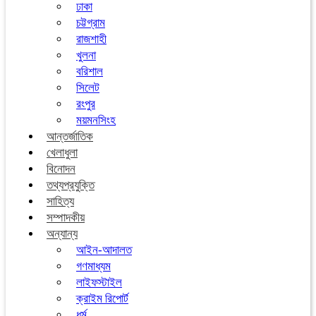
ঢাকা
চট্টগ্রাম
রাজশাহী
খুলনা
বরিশাল
সিলেট
রংপুর
ময়মনসিংহ
আন্তর্জাতিক
খেলাধুলা
বিনোদন
তথ্যপ্রযুক্তি
সাহিত্য
সম্পাদকীয়
অন্যান্য
আইন-আদালত
গণমাধ্যম
লাইফস্টাইল
ক্রাইম রিপোর্ট
ধর্ম