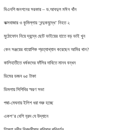
বিএনপি জনগনের সরকার – ড.আবদুল মঈন খাঁন
কক্সবাজার ও কুমিল্লায় ‘বন্দুকযুদ্ধে’ নিহত ২
মুঠোফোন নিয়ে দ্বন্দ্বে ছোট ভাইয়ের হাতে বড় ভাই খুন
কেন সঞ্জয়ের বায়োপিক প্রত্যাখ্যান করেছেন আমির খান?
কালিহাতীতে ধর্ষকদের ফাঁসির দাবিতে মানব বন্ধন
ডিমের ডজন ৬৫ টাকা
ডিমলায় সিপিবির স্মরণ সভা
পদ্মা-মেঘনায় ইলিশ ধরা শুরু হচ্ছে
একশ’র বেশি হ্রদ যে উদ্যানে
তিস্তা নদীর বিপদসীমার পরিমাপ পরিবর্তন