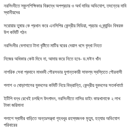
নরসিংদীতে স্কুলশিক্ষিকার বিরুদ্ধে অপপ্রচার ও অর্থ দাবির অভিযোগ, তদন্তের দাবি
স্থানীয়দের
সরোয়ার তুষার কে প্রধান করে এনসিপির কেন্দ্রীয় মিডিয়া, প্রচার ও ব্র্যান্ডিং বিষয়ক
উপ কমিটি গঠন
নরসিংদীর বেলাবতে টানা বৃষ্টিতে মাটির ঘরের দেয়াল ধসে বৃদ্ধা নিহত
নিজের অধিকার কেউ দিবে না, আদায় করে নিতে হবে- ড.মঈন খাঁন
নাগরিক সেবা প্রদানে মাধবদী পৌরসভার যুগান্তকারী সাফল্য স্বস্তিতে পৌরবাসী
পলাশ ও ঘোড়াশালের যুবদলের কমিটি নিয়ে বিভ্রান্তি, কেন্দ্রীয় যুবদলের সতর্কবার্তা
ইটিপি বন্ধ রেখেই চলছিল উৎপাদন, নরসিংদীতে নাসির ডাইং কারখানাকে ২ লাখ
টাকা জরিমানা
পলাশে স্বামীর বাড়িতে অন্তঃসত্ত্বা গৃহবধূর রহস্যজনক মৃত্যু, হত্যার অভিযোগ
পরিবারের