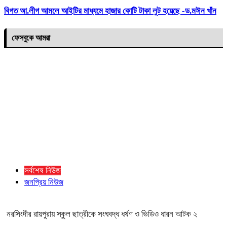
বিগত আ.লীগ আমলে আইটির মাধ্যমে হাজার কোটি টাকা লুট হয়েছে -ড.মঈন খাঁন
ফেসবুকে আমরা
সর্বশেষ নিউজ
জনপ্রিয় নিউজ
নরসিংদীর রায়পুরায় স্কুল ছাত্রীকে সংঘবদ্ধ ধর্ষণ ও ভিডিও ধারন আটক ২