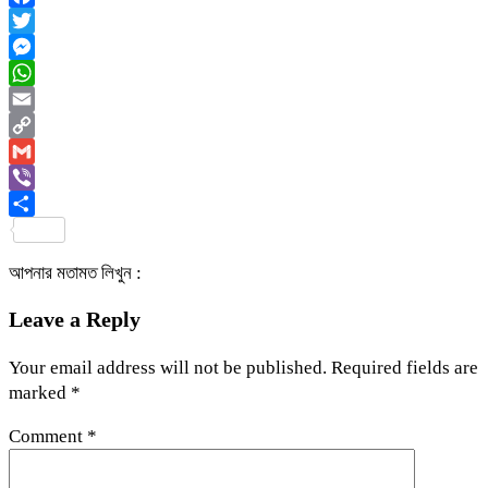
Facebook
Twitter
Messenger
WhatsApp
Email
Copy
Link
Gmail
Viber
Share
আপনার মতামত লিখুন :
Leave a Reply
Your email address will not be published.
Required fields are
marked
*
Comment
*