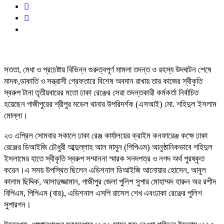
সততা, মেধা ও প্রচেষ্টায় বিভিন্ন গুরুত্বপূর্ণ মামলা তদন্ত ও রহস্য উদঘাটন শেষে
মাদক,ডাকাতি ও সন্ত্রাসী গ্রেফতারে বিশেষ অবদান রাখায় তার কাজের স্বীকৃতি
স্বরুপ টানা তৃতীয়বারের মতো ঢাকা রেঞ্জের সেরা তদন্তকারী কর্মকর্তা নির্বাচিত
হয়েছেন গাজীপুরের শ্রীপুর মডেল থানার উপরিদর্শক (এসআই) মো. শহিদুল ইসলাম
মোল্লা।
২৩ এপ্রিল সোমবার সকালে ঢাকা রেঞ্জ কার্যালয়ের ক্রাইম কনফারেঞ্জ কক্ষে ঢাকা
রেঞ্জের ডিআইজি চৌধুরী আব্দুল্লাহ আল মামুন (পিপিএম) আনুষ্ঠানিকভাবে শহিদুল
ইসলামের হাতে স্বীকৃতি স্বরুপ সম্মাননা স্মারক সনদপত্র ও নগদ অর্থ পুরষ্কৃত
করেন।এ সময় উপস্থিত ছিলেন এডিশনাল ডিআইজি আনোয়ার হোসেন, আবুল
কালাম ছিদ্দিক, আসাদুজ্জামান, গাজীপুর জেলা পুলিশ সুপার মোহাম্মদ হারুন অর রশীদ
বিপিএম, পিপিএম (বার), এডিশনাল এসপি রাসেল শেখ এবংঢাকা রেঞ্জের পুলিশ
সুপারগন।