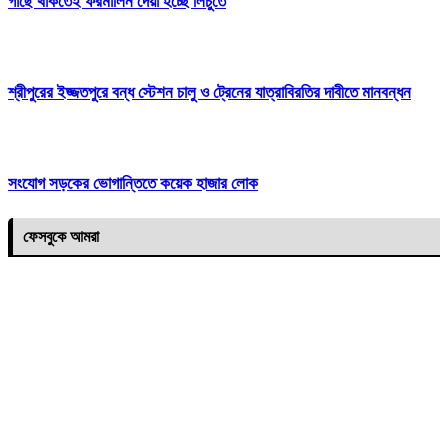
গাছে থাকতেই ফরমালিন দেয়া হচ্ছে লিচুতে
শ্রীপুরের ইজ্জতপুরে বন্ধ স্টেশন চালু ও ট্রেনের যাত্রাবিরতির দাবীতে মানবন্ধন
সংযোগ সড়কের ভোগান্তিতে কয়েক হাজার লোক
ফেসবুকে আমরা