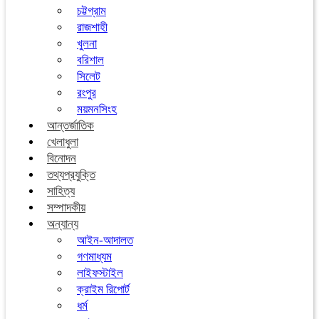
চট্টগ্রাম
রাজশাহী
খুলনা
বরিশাল
সিলেট
রংপুর
ময়মনসিংহ
আন্তর্জাতিক
খেলাধুলা
বিনোদন
তথ্যপ্রযুক্তি
সাহিত্য
সম্পাদকীয়
অন্যান্য
আইন-আদালত
গণমাধ্যম
লাইফস্টাইল
ক্রাইম রিপোর্ট
ধর্ম