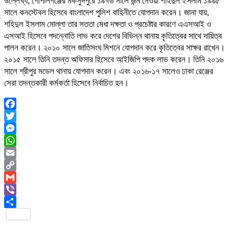
উল্লেখ্য, গোপালগঞ্জের মকসুদপুরে ১৯৭৬ সালে জন্ম নেওয়া শহিদুল ইসলাম ১৯৯৫
সালে কনস্টেবল হিসেবে বাংলাদেশ পুলিশ বাহিনীতে যোগদান করেন। জানা যায়,
শহিদুল ইসলাম মোল্লা তার সততা মেধা দক্ষতা ও প্রচেষ্টার কারণে এএসআই ও
এসআই হিসেবে পদন্নোতি লাভ করে দেশের বিভিন্ন থানায় কৃতিত্বের সাথে দায়িত্ব
পালন করেন। ২০১০ সালে জাতিসংঘ মিশনে যোগদান করে কৃতিত্বের সাক্ষর রাখেন।
২০১৫ সালে তিনি তদন্ত অফিসার হিসেবে আইজিপি পদক লাভ করেন। তিনি ২০১৬
সালে শ্রীপুর মডেল থানায় যোগদান করেন। এবং ২০১৬-১৭ সালেও ঢাকা রেঞ্জের
সেরা তদন্তকারী কর্মকর্তা হিসেবে নির্বাচিত হন।
Facebook
Twitter
Messenger
WhatsApp
Email
Copy
Link
Gmail
Viber
Share