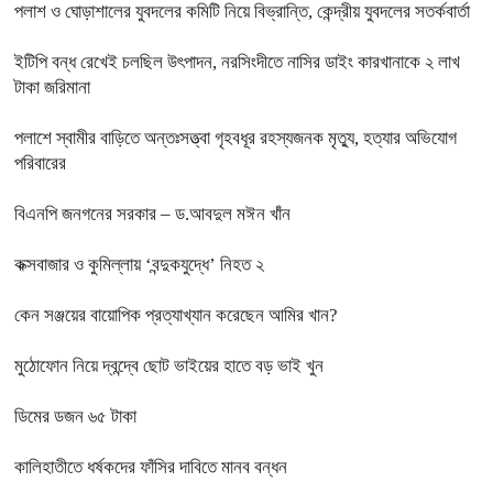
পলাশ ও ঘোড়াশালের যুবদলের কমিটি নিয়ে বিভ্রান্তি, কেন্দ্রীয় যুবদলের সতর্কবার্তা
ইটিপি বন্ধ রেখেই চলছিল উৎপাদন, নরসিংদীতে নাসির ডাইং কারখানাকে ২ লাখ
টাকা জরিমানা
পলাশে স্বামীর বাড়িতে অন্তঃসত্ত্বা গৃহবধূর রহস্যজনক মৃত্যু, হত্যার অভিযোগ
পরিবারের
বিএনপি জনগনের সরকার – ড.আবদুল মঈন খাঁন
কক্সবাজার ও কুমিল্লায় ‘বন্দুকযুদ্ধে’ নিহত ২
কেন সঞ্জয়ের বায়োপিক প্রত্যাখ্যান করেছেন আমির খান?
মুঠোফোন নিয়ে দ্বন্দ্বে ছোট ভাইয়ের হাতে বড় ভাই খুন
ডিমের ডজন ৬৫ টাকা
কালিহাতীতে ধর্ষকদের ফাঁসির দাবিতে মানব বন্ধন