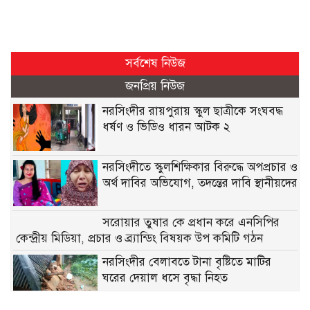
সর্বশেষ নিউজ
জনপ্রিয় নিউজ
নরসিংদীর রায়পুরায় স্কুল ছাত্রীকে সংঘবদ্ধ
ধর্ষণ ও ভিডিও ধারন আটক ২
নরসিংদীতে স্কুলশিক্ষিকার বিরুদ্ধে অপপ্রচার ও
অর্থ দাবির অভিযোগ, তদন্তের দাবি স্থানীয়দের
সরোয়ার তুষার কে প্রধান করে এনসিপির
কেন্দ্রীয় মিডিয়া, প্রচার ও ব্র্যান্ডিং বিষয়ক উপ কমিটি গঠন
নরসিংদীর বেলাবতে টানা বৃষ্টিতে মাটির
ঘরের দেয়াল ধসে বৃদ্ধা নিহত