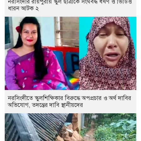
নরসিংদীর রায়পুরায় স্কুল ছাত্রীকে সংঘবদ্ধ ধর্ষণ ও ভিডিও
ধারন আটক ২
নরসিংদীতে স্কুলশিক্ষিকার বিরুদ্ধে অপপ্রচার ও অর্থ দাবির
অভিযোগ, তদন্তের দাবি স্থানীয়দের