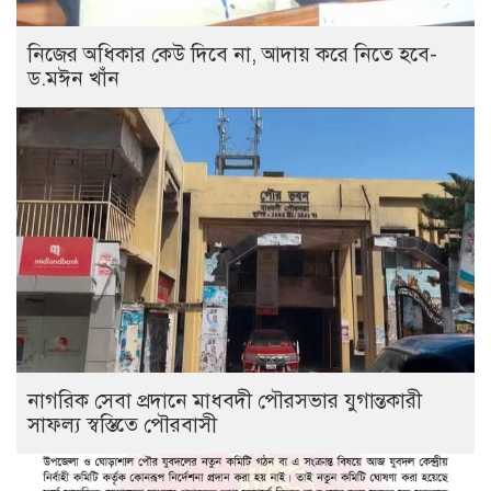
নিজের অধিকার কেউ দিবে না, আদায় করে নিতে হবে-
ড.মঈন খাঁন
নাগরিক সেবা প্রদানে মাধবদী পৌরসভার যুগান্তকারী
সাফল্য স্বস্তিতে পৌরবাসী