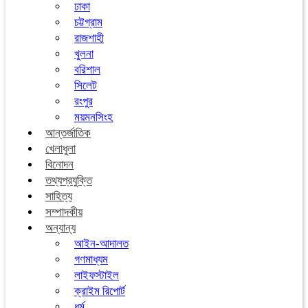
ঢাকা
চট্টগ্রাম
রাজশাহী
খুলনা
বরিশাল
সিলেট
রংপুর
ময়মনসিংহ
আন্তর্জাতিক
খেলাধুলা
বিনোদন
তথ্যপ্রযুক্তি
সাহিত্য
সম্পাদকীয়
অন্যান্য
আইন-আদালত
গণমাধ্যম
লাইফস্টাইল
ক্রাইম রিপোর্ট
ধর্ম