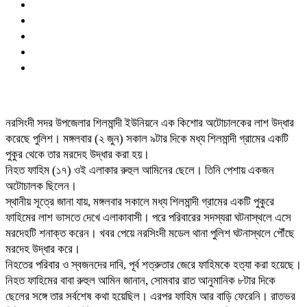
নরসিংদী সদর উপজেলার শিলমান্দী ইউনিয়নে এক কিশোর অটোচালকের লাশ উদ্ধার
করেছে পুলিশ। মঙ্গলবার (২ জুন) সকাল ৯টার দিকে মধ্য শিলমান্দী গ্রামের একটি
পুকুর থেকে তার মরদেহ উদ্ধার করা হয়।
নিহত ফাহিম (১৭) ওই এলাকার রুহুল আমিনের ছেলে। তিনি পেশায় একজন
অটোচালক ছিলেন।
স্থানীয় সূত্রে জানা যায়, মঙ্গলবার সকালে মধ্য শিলমান্দী গ্রামের একটি পুকুরে
ফাহিমের লাশ ভাসতে দেখে এলাকাবাসী। পরে পরিবারের সদস্যরা ঘটনাস্থলে এসে
মরদেহটি শনাক্ত করেন। খবর পেয়ে নরসিংদী মডেল থানা পুলিশ ঘটনাস্থলে পৌঁছে
মরদেহ উদ্ধার করে।
নিহতের পরিবার ও স্বজনদের দাবি, পূর্ব শত্রুতার জেরে ফাহিমকে হত্যা করা হয়েছে।
নিহত ফাহিমের বাবা রুহুল আমিন জানান, সোমবার রাত আনুমানিক ৮টার দিকে
ছেলের সঙ্গে তার সর্বশেষ কথা হয়েছিল। এরপর ফাহিম আর বাড়ি ফেরেনি। রাতভর