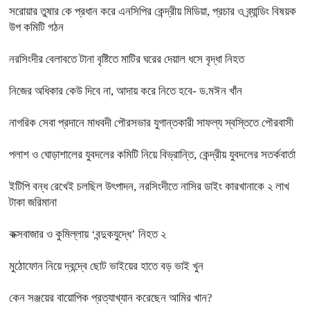
সরোয়ার তুষার কে প্রধান করে এনসিপির কেন্দ্রীয় মিডিয়া, প্রচার ও ব্র্যান্ডিং বিষয়ক
উপ কমিটি গঠন
নরসিংদীর বেলাবতে টানা বৃষ্টিতে মাটির ঘরের দেয়াল ধসে বৃদ্ধা নিহত
নিজের অধিকার কেউ দিবে না, আদায় করে নিতে হবে- ড.মঈন খাঁন
নাগরিক সেবা প্রদানে মাধবদী পৌরসভার যুগান্তকারী সাফল্য স্বস্তিতে পৌরবাসী
পলাশ ও ঘোড়াশালের যুবদলের কমিটি নিয়ে বিভ্রান্তি, কেন্দ্রীয় যুবদলের সতর্কবার্তা
ইটিপি বন্ধ রেখেই চলছিল উৎপাদন, নরসিংদীতে নাসির ডাইং কারখানাকে ২ লাখ
টাকা জরিমানা
কক্সবাজার ও কুমিল্লায় ‘বন্দুকযুদ্ধে’ নিহত ২
মুঠোফোন নিয়ে দ্বন্দ্বে ছোট ভাইয়ের হাতে বড় ভাই খুন
কেন সঞ্জয়ের বায়োপিক প্রত্যাখ্যান করেছেন আমির খান?