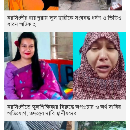
নরসিংদীর রায়পুরায় স্কুল ছাত্রীকে সংঘবদ্ধ ধর্ষণ ও ভিডিও
ধারন আটক ২
নরসিংদীতে স্কুলশিক্ষিকার বিরুদ্ধে অপপ্রচার ও অর্থ দাবির
অভিযোগ, তদন্তের দাবি স্থানীয়দের