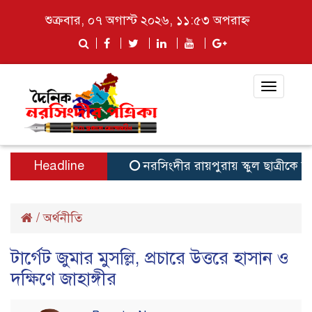
শুক্রবার, ০৭ অগাস্ট ২০২৬, ১১:৫৩ অপরাহ্ন
Toggle
navigat
Headline
নরসিংদীর রায়পুরায় স্কুল ছাত্রীকে সংঘ
/
অর্থনীতি
টার্গেট জুমার মুসল্লি, প্রচারে উত্তরে হাসান ও
দক্ষিণে জাহাঙ্গীর