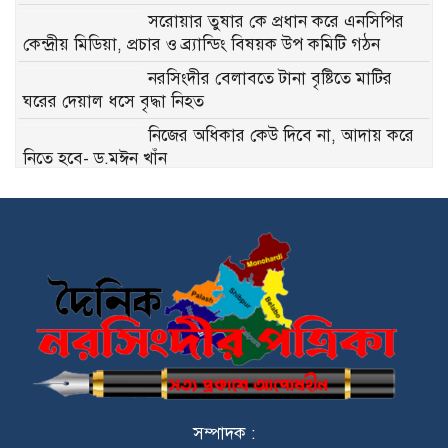
সরোয়ার তুষার কে প্রধান করে এনসিপির
কেন্দ্রীয় মিডিয়া, প্রচার ও ব্র্যান্ডিং বিষয়ক উপ কমিটি গঠন
নরসিংদীর বেলাবতে টানা বৃষ্টিতে মাটির
ঘরের দেয়াল ধসে বৃদ্ধা নিহত
নিজের অধিকার কেউ দিবে না, আদায় করে
নিতে হবে- ড.মঈন খাঁন
নাগরিক সেবা প্রদানে মাধবদী পৌরসভার
যুগান্তকারী সাফল্য স্বস্তিতে পৌরবাসী
পলাশ ও ঘোড়াশালের যুবদলের কমিটি নিয়ে
বিভ্রান্তি, কেন্দ্রীয় যুবদলের সতর্কবার্তা
ইটিপি বন্ধ রেখেই চলছিল উৎপাদন,
নরসিংদীতে নাসির ডাইং কারখানাকে ২ লাখ
টাকা জরিমানা
সম্পাদক :
পলাশে স্বামীর বাড়িতে অন্তঃসত্ত্বা গৃহবধূর