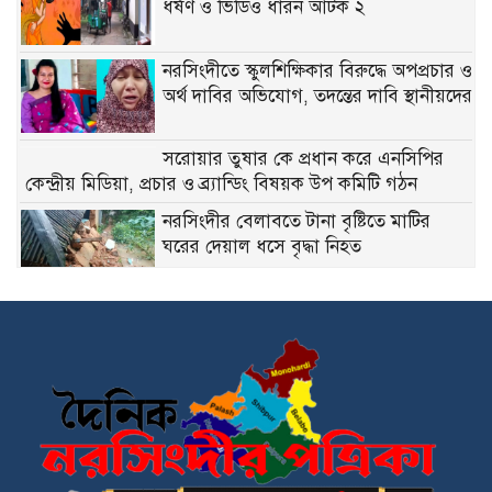
ধর্ষণ ও ভিডিও ধারন আটক ২
নরসিংদীতে স্কুলশিক্ষিকার বিরুদ্ধে অপপ্রচার ও
অর্থ দাবির অভিযোগ, তদন্তের দাবি স্থানীয়দের
সরোয়ার তুষার কে প্রধান করে এনসিপির
কেন্দ্রীয় মিডিয়া, প্রচার ও ব্র্যান্ডিং বিষয়ক উপ কমিটি গঠন
নরসিংদীর বেলাবতে টানা বৃষ্টিতে মাটির
ঘরের দেয়াল ধসে বৃদ্ধা নিহত
নিজের অধিকার কেউ দিবে না, আদায় করে
নিতে হবে- ড.মঈন খাঁন
নাগরিক সেবা প্রদানে মাধবদী পৌরসভার
যুগান্তকারী সাফল্য স্বস্তিতে পৌরবাসী
পলাশ ও ঘোড়াশালের যুবদলের কমিটি নিয়ে
বিভ্রান্তি, কেন্দ্রীয় যুবদলের সতর্কবার্তা