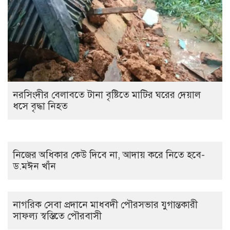
নরসিংদীর বেলাবতে টানা বৃষ্টিতে মাটির ঘরের দেয়াল
ধসে বৃদ্ধা নিহত
নিজের অধিকার কেউ দিবে না, আদায় করে নিতে হবে-
ড.মঈন খাঁন
নাগরিক সেবা প্রদানে মাধবদী পৌরসভার যুগান্তকারী
সাফল্য স্বস্তিতে পৌরবাসী