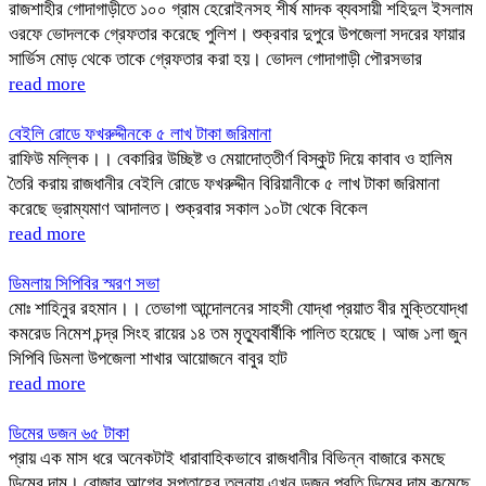
রাজশাহীর গোদাগাড়ীতে ১০০ গ্রাম হেরোইনসহ শীর্ষ মাদক ব্যবসায়ী শহিদুল ইসলাম
ওরফে ভোদলকে গ্রেফতার করেছে পুলিশ। শুক্রবার দুপুরে উপজেলা সদরের ফায়ার
সার্ভিস মোড় থেকে তাকে গ্রেফতার করা হয়। ভোদল গোদাগাড়ী পৌরসভার
read more
বেইলি রোডে ফখরুদ্দীনকে ৫ লাখ টাকা জরিমানা
রাফিউ মল্লিক।। বেকারির উচ্ছিষ্ট ও মেয়াদোত্তীর্ণ বিস্কুট দিয়ে কাবাব ও হালিম
তৈরি করায় রাজধানীর বেইলি রোডে ফখরুদ্দীন বিরিয়ানীকে ৫ লাখ টাকা জরিমানা
করেছে ভ্রাম্যমাণ আদালত। শুক্রবার সকাল ১০টা থেকে বিকেল
read more
ডিমলায় সিপিবির স্মরণ সভা
মোঃ শাহিনুর রহমান।। তেভাগা আন্দোলনের সাহসী যোদ্ধা প্রয়াত বীর মুক্তিযোদ্ধা
কমরেড নিমেশ চন্দ্র সিংহ রায়ের ১৪ তম মৃত্যুবার্ষীকি পালিত হয়েছে। আজ ১লা জুন
সিপিবি ডিমলা উপজেলা শাখার আয়োজনে বাবুর হাট
read more
ডিমের ডজন ৬৫ টাকা
প্রায় এক মাস ধরে অনেকটাই ধারাবাহিকভাবে রাজধানীর বিভিন্ন বাজারে কমছে
ডিমের দাম। রোজার আগের সপ্তাহের তুলনায় এখন ডজন প্রতি ডিমের দাম কমেছে