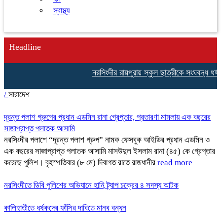
স্বাস্থ্য
Headline
নরসিংদীর রায়পুরায় স্কুল ছাত্রীকে সংঘবদ্ধ ধর্
/
সারাদেশ
দূরন্ত পলাশ গ্রুপের প্রধান এডমিন রানা গ্রেপ্তার, প্রতারণা মামলায় এক বছরের
সাজাপ্রাপ্ত পলাতক আসামি
নরসিংদীর পলাশে “দূরন্ত পলাশ গ্রুপ” নামক ফেসবুক আইডির প্রধান এডমিন ও
এক বছরের সাজাপ্রাপ্ত পলাতক আসামি মাসউদুল ইসলাম রানা (৪৫) কে গ্রেপ্তার
করেছে পুলিশ। বৃহস্পতিবার (৮ মে) দিবাগত রাতে রাজধানীর
read more
নরসিংদীতে ডিবি পুলিশের অভিযানে হানি ট্র্যাপ চক্রের ৪ সদস্য আটক
কালিহাতীতে ধর্ষকদের ফাঁসির দাবিতে মানব বন্ধন