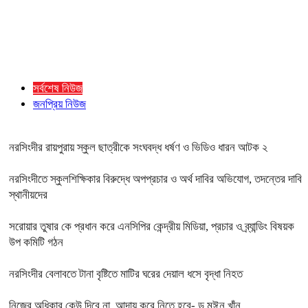
সর্বশেষ নিউজ
জনপ্রিয় নিউজ
নরসিংদীর রায়পুরায় স্কুল ছাত্রীকে সংঘবদ্ধ ধর্ষণ ও ভিডিও ধারন আটক ২
নরসিংদীতে স্কুলশিক্ষিকার বিরুদ্ধে অপপ্রচার ও অর্থ দাবির অভিযোগ, তদন্তের দাবি
স্থানীয়দের
সরোয়ার তুষার কে প্রধান করে এনসিপির কেন্দ্রীয় মিডিয়া, প্রচার ও ব্র্যান্ডিং বিষয়ক
উপ কমিটি গঠন
নরসিংদীর বেলাবতে টানা বৃষ্টিতে মাটির ঘরের দেয়াল ধসে বৃদ্ধা নিহত
নিজের অধিকার কেউ দিবে না, আদায় করে নিতে হবে- ড.মঈন খাঁন