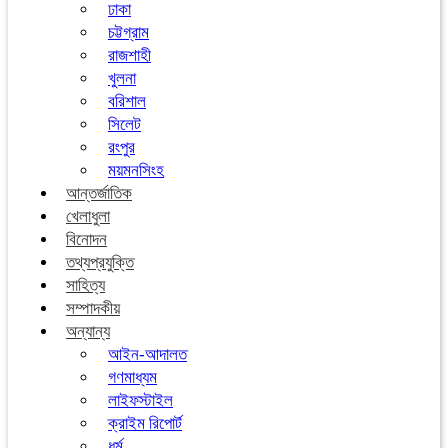
ঢাকা
চট্টগ্রাম
রাজশাহী
খুলনা
বরিশাল
সিলেট
রংপুর
ময়মনসিংহ
আন্তর্জাতিক
খেলাধুলা
বিনোদন
তথ্যপ্রযুক্তি
সাহিত্য
সম্পাদকীয়
অন্যান্য
আইন-আদালত
গণমাধ্যম
লাইফস্টাইল
ক্রাইম রিপোর্ট
ধর্ম