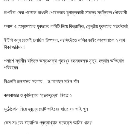
নাগরিক সেবা প্রদানে মাধবদী পৌরসভার যুগান্তকারী সাফল্য স্বস্তিতে পৌরবাসী
পলাশ ও ঘোড়াশালের যুবদলের কমিটি নিয়ে বিভ্রান্তি, কেন্দ্রীয় যুবদলের সতর্কবার্তা
ইটিপি বন্ধ রেখেই চলছিল উৎপাদন, নরসিংদীতে নাসির ডাইং কারখানাকে ২ লাখ
টাকা জরিমানা
পলাশে স্বামীর বাড়িতে অন্তঃসত্ত্বা গৃহবধূর রহস্যজনক মৃত্যু, হত্যার অভিযোগ
পরিবারের
বিএনপি জনগনের সরকার – ড.আবদুল মঈন খাঁন
কক্সবাজার ও কুমিল্লায় ‘বন্দুকযুদ্ধে’ নিহত ২
মুঠোফোন নিয়ে দ্বন্দ্বে ছোট ভাইয়ের হাতে বড় ভাই খুন
কেন সঞ্জয়ের বায়োপিক প্রত্যাখ্যান করেছেন আমির খান?