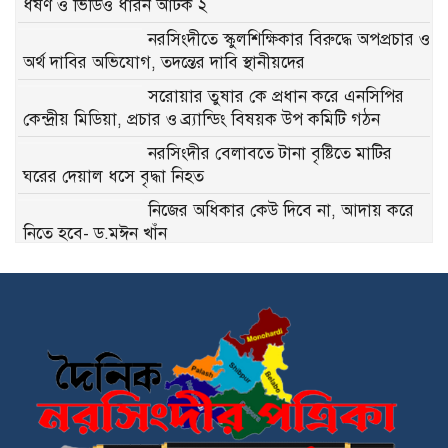
ধর্ষণ ও ভিডিও ধারন আটক ২
নরসিংদীতে স্কুলশিক্ষিকার বিরুদ্ধে অপপ্রচার ও
অর্থ দাবির অভিযোগ, তদন্তের দাবি স্থানীয়দের
সরোয়ার তুষার কে প্রধান করে এনসিপির
কেন্দ্রীয় মিডিয়া, প্রচার ও ব্র্যান্ডিং বিষয়ক উপ কমিটি গঠন
নরসিংদীর বেলাবতে টানা বৃষ্টিতে মাটির
ঘরের দেয়াল ধসে বৃদ্ধা নিহত
নিজের অধিকার কেউ দিবে না, আদায় করে
নিতে হবে- ড.মঈন খাঁন
নাগরিক সেবা প্রদানে মাধবদী পৌরসভার
যুগান্তকারী সাফল্য স্বস্তিতে পৌরবাসী
পলাশ ও ঘোড়াশালের যুবদলের কমিটি নিয়ে
বিভ্রান্তি, কেন্দ্রীয় যুবদলের সতর্কবার্তা
ইটিপি বন্ধ রেখেই চলছিল উৎপাদন,