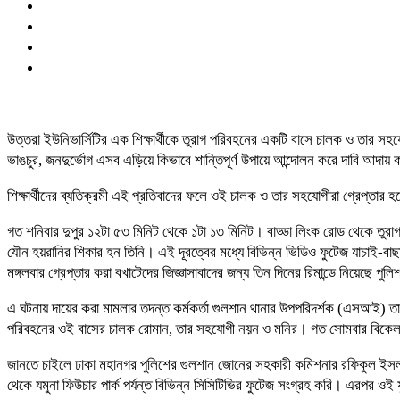
উত্তরা ইউনিভার্সিটির এক শিক্ষার্থীকে তুরাগ পরিবহনের একটি বাসে চালক ও তার সহযো
ভাঙচুর, জনদুর্ভোগ এসব এড়িয়ে কিভাবে শান্তিপূর্ণ উপায়ে আন্দোলন করে দাবি আদায় ক
শিক্ষার্থীদের ব্যতিক্রমী এই প্রতিবাদের ফলে ওই চালক ও তার সহযোগীরা গ্রেপ্তার 
গত শনিবার দুপুর ১২টা ৫৩ মিনিট থেকে ১টা ১৩ মিনিট। বাড্ডা লিংক রোড থেকে তুরাগ প
যৌন হয়রানির শিকার হন তিনি। এই দূরত্বের মধ্যে বিভিন্ন ভিডিও ফুটেজ যাচাই-বা
মঙ্গলবার গ্রেপ্তার করা বখাটেদের জিজ্ঞাসাবাদের জন্য তিন দিনের রিমান্ডে নিয়েছে প
এ ঘটনায় দায়ের করা মামলার তদন্ত কর্মকর্তা গুলশান থানার উপপরিদর্শক (এসআই) তাপ
পরিবহনের ওই বাসের চালক রোমান, তার সহযোগী নয়ন ও মনির। গত সোমবার বিকেল স
জানতে চাইলে ঢাকা মহানগর পুলিশের গুলশান জোনের সহকারী কমিশনার রফিকুল ইসলাম
থেকে যমুনা ফিউচার পার্ক পর্যন্ত বিভিন্ন সিসিটিভির ফুটেজ সংগ্রহ করি। এরপর ওই