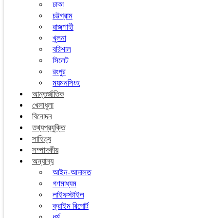
ঢাকা
চট্টগ্রাম
রাজশাহী
খুলনা
বরিশাল
সিলেট
রংপুর
ময়মনসিংহ
আন্তর্জাতিক
খেলাধুলা
বিনোদন
তথ্যপ্রযুক্তি
সাহিত্য
সম্পাদকীয়
অন্যান্য
আইন-আদালত
গণমাধ্যম
লাইফস্টাইল
ক্রাইম রিপোর্ট
ধর্ম