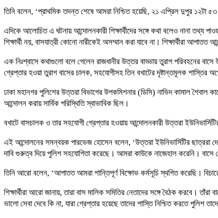
তিনি বলেন, ‘প্রাথমিক তদন্ত শেষে আমরা নিশ্চিত হয়েছি, ২১ এপ্রিল দুপুর ১২টা ৫৩
এদিকে আলোচিত এ ঘটনায় আন্দোলনকারী শিক্ষার্থীদের সঙ্গে কথা বলেও নানা তথ্য পা
শিক্ষার্থী নয়, বাসযাত্রী কোনো নারীকেই অসম্মান করা যাবে না। শিক্ষার্থীরা আপ
এক নিঃশ্বাসে কথাগুলো বলে গেলেন রাজধানীর উত্তর বাড্ডায় তুরাগ পরিবহনের বাসে
গ্রেপ্তার হওয়া তুরাগ বাসের চালক, সহযোগীসহ তিন বখাটের দৃষ্টান্তমূলক শাস্তির অ
ঢাকা মহানগর পুলিশের উত্তরা বিভাগের উপকমিশনার (ডিসি) নাভিদ কামাল শৈবাল কাল
আন্দোলন করায় সার্বিক পরিস্থিতি স্বাভাবিক ছিল।
বখাটে বাসচালক ও তার সহযোগী গ্রেপ্তার হওয়ায় আন্দোলনকারী উত্তরা ইউনিভার্সিটির শ
এই আন্দোলনের সমন্বয়ক পারভেজ হোসেন বলেন, ‘উত্তরা ইউনিভার্সিটির ছাত্ররা দেখি
দাবি গুরুত্ব দিয়ে পুলিশ সহযোগিতা করেছে। আমরা কাউকে নাজেহাল করেনি। বাসে য
তিনি আরো বলেন, ‘আপাতত আমরা শান্তিপূর্ণ বিক্ষোভ কর্মসূচি স্থগিত করেছি। বিচ
শিক্ষার্থীরা আরো জানায়, তারা বাস মালিক সমিতির নেতাদের সঙ্গে বৈঠক করবে। তাঁরা
ভালো সেবা দেবে কি না, যারা গ্রেপ্তার হয়েছে তাদের শাস্তি নিশ্চিত করতে পুলিশ