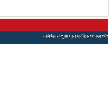
নরসিংদীর রায়পুরায় স্কুল ছাত্রীকে সংঘবদ্ধ ধর্ষণ ও ভ