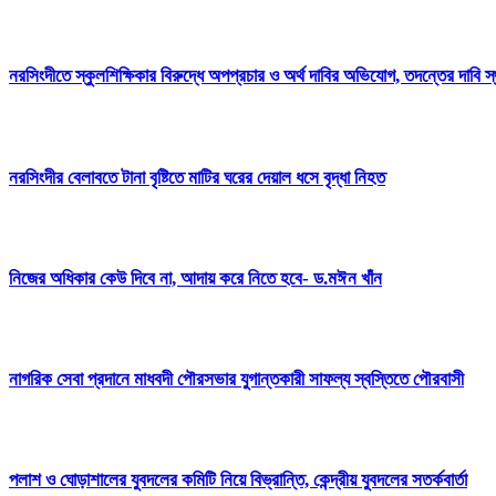
নরসিংদীতে স্কুলশিক্ষিকার বিরুদ্ধে অপপ্রচার ও অর্থ দাবির অভিযোগ, তদন্তের দাবি স
নরসিংদীর বেলাবতে টানা বৃষ্টিতে মাটির ঘরের দেয়াল ধসে বৃদ্ধা নিহত
নিজের অধিকার কেউ দিবে না, আদায় করে নিতে হবে- ড.মঈন খাঁন
নাগরিক সেবা প্রদানে মাধবদী পৌরসভার যুগান্তকারী সাফল্য স্বস্তিতে পৌরবাসী
পলাশ ও ঘোড়াশালের যুবদলের কমিটি নিয়ে বিভ্রান্তি, কেন্দ্রীয় যুবদলের সতর্কবার্তা