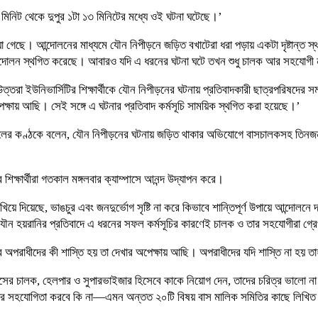
 মিনিট থেকে দুপুর ১টা ১৩ মিনিটের মধ্যে ওই ঘটনা ঘটেছে।’
ওয়া গেছে। আন্দোলনের মাধ্যমে যৌন নিপীড়নে জড়িত বখাটেরা ধরা পড়ায় একটা দৃষ্টান্ত
াতত আন্দোলন স্থগিত করেছে। আবারও যদি এ ধরনের ঘটনা ঘটে তখন শুধু চালক আর সহযোগী
 উত্তরা ইউনিভার্সিটির শিক্ষার্থীকে যৌন নিপীড়নের ঘটনায় প্রতিবাদকারী ছাত্রপরি
পেক্ষায় আছি। সেই সঙ্গে এ ঘটনার প্রতিবাদ কর্মসূচি সাময়িক স্থগিত করা হয়েছে।’
ের কণ্ঠকে বলেন, যৌন নিপীড়নের ঘটনায় জড়িত থাকার অভিযোগে বাসচালকসহ তিনজন গ্রেপ্
িক্ষার্থীরা গতকাল মঙ্গলবার ক্যাম্পাসে আনন্দ উদ্যাপন করে।
য়ে দিয়েছে, ভাঙচুর এবং জনদুর্ভোগ সৃষ্টি না করে কিভাবে শান্তিপূর্ণ উপায়ে আন্দ
ৌন হয়রানির প্রতিবাদে এ ধরনের সফল কর্মসূচির কারণেই চালক ও তার সহযোগীরা গ্র
ারে অপরাধীদের কী শাস্তি হয় তা দেখার অপেক্ষায় আছি। অপরাধীদের যদি শাস্তি না হয়
 বাসের চালক, হেলপার ও সুপারভাইজার হিসেবে কাকে নিয়োগ দেন, তাদের চরিত্র ভালো না খ
 তাদের সহযোগিতা করবে কি না—এমন অন্তত ২০টি বিষয় বাস মালিক সমিতির কাছে লিখিত 